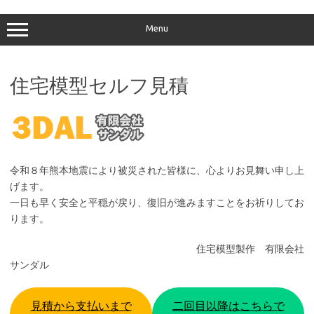
コ
ン
テ
Menu
ン
ツ
へ
ス
キ
住宅模型セルフ見積
ッ
プ
令和８年熊本地震により被災された皆様に、心よりお見舞い申し上
げます。
一日も早く安全と平穏が戻り、復旧が進みますことをお祈りしてお
ります。
住宅模型製作 有限会社
サンダル
見積から支払いまで
二回目以降はこちらで