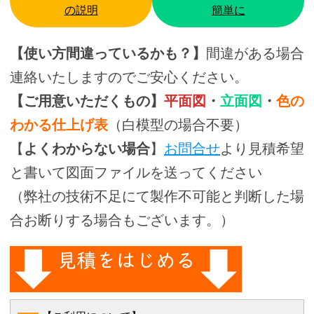
の説明
簡単に
【使い方間違っているかも？】
間違がある場合
連絡いたしますのでご安心ください。
【ご用意いただくもの】
平面図
・
立面図
・
色の
わかる仕上げ表
（白模型の場合不要）
【
よくわからない場合
】
お問合せ
より見積希望
と書いて図面ファイルを送ってください
（弊社の技術不足にて製作不可能と判断した場
合お断りする場合もございます。）