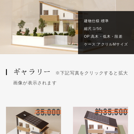
建物仕様:標準
縮尺:1/50
OP:高木・低木・段差
ケース:アクリルMサイズ
ギャラリー
※下記写真をクリックすると拡大
画像が表示されます